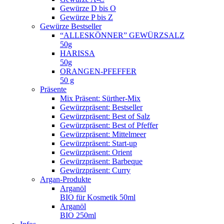
Gewürze D bis O
Gewürze P bis Z
Gewürze Bestseller
“ALLESKÖNNER” GEWÜRZSALZ
50g
HARISSA
50g
ORANGEN-PFEFFER
50 g
Präsente
Mix Präsent: Sürther-Mix
Gewürzpräsent: Bestseller
Gewürzpräsent: Best of Salz
Gewürzpräsent: Best of Pfeffer
Gewürzpräsent: Mittelmeer
Gewürzpräsent: Start-up
Gewürzpräsent: Orient
Gewürzpräsent: Barbeque
Gewürzpräsent: Curry
Argan-Produkte
Arganöl
BIO für Kosmetik 50ml
Arganöl
BIO 250ml