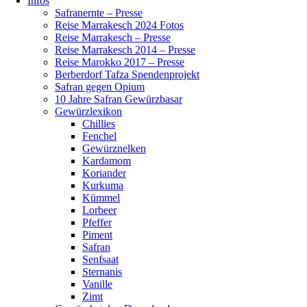
Infos
Safranernte – Presse
Reise Marrakesch 2024 Fotos
Reise Marrakesch – Presse
Reise Marrakesch 2014 – Presse
Reise Marokko 2017 – Presse
Berberdorf Tafza Spendenprojekt
Safran gegen Opium
10 Jahre Safran Gewürzbasar
Gewürzlexikon
Chillies
Fenchel
Gewürznelken
Kardamom
Koriander
Kurkuma
Kümmel
Lorbeer
Pfeffer
Piment
Safran
Senfsaat
Sternanis
Vanille
Zimt