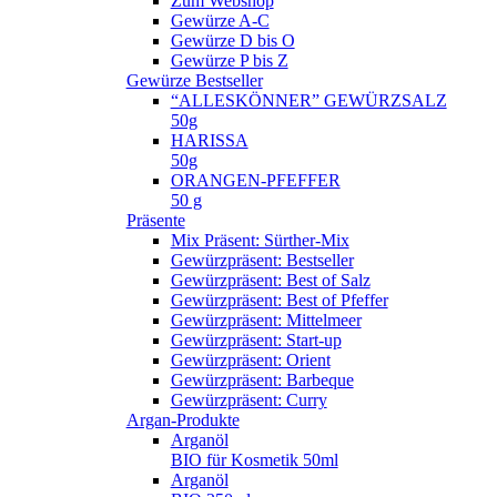
Zum Webshop
Gewürze A-C
Gewürze D bis O
Gewürze P bis Z
Gewürze Bestseller
“ALLESKÖNNER” GEWÜRZSALZ
50g
HARISSA
50g
ORANGEN-PFEFFER
50 g
Präsente
Mix Präsent: Sürther-Mix
Gewürzpräsent: Bestseller
Gewürzpräsent: Best of Salz
Gewürzpräsent: Best of Pfeffer
Gewürzpräsent: Mittelmeer
Gewürzpräsent: Start-up
Gewürzpräsent: Orient
Gewürzpräsent: Barbeque
Gewürzpräsent: Curry
Argan-Produkte
Arganöl
BIO für Kosmetik 50ml
Arganöl