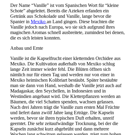
Der Name “Vanille” ist vom Spanischen Wort für “kleine
Schote” abgeleitet. Bereits die Azteken erfanden ein
Getränk aus Schokolade und Vanille, lange bevor die
Spanier in
Mexiko
an Land gingen. Diese brachten die
Vanille jedoch nach Europa, wo sie sich aufgrund ihres
magischen Aromas schnell ausbreitete, zumindest bei denen,
die es sich leisten konnten.
Anbau und Ernte
Vanille ist die Kapselfrucht einer kletternden Orchidee aus
Mexiko. Die Kultivation außerhalb von Mexiko schlug
lange Zeit immer wieder fehl. Die Blüten öffnen sich
nämlich nur für einen Tag und werden nur von einer in
Mexiko heimischen Kolibriart bestäubt. Später bestäubte
man sie dann von Hand, weshalb die Vanille jetzt auch auf
Madagaskar, den Seychellen, in Indonesien und in
Westindien angebaut wird. Die Kletterpflanzen werden an
Bäumen, die viel Schatten spenden, wachsen gelassen.
Nach drei Jahren trägt die Vanille zum ersten Mal Früchte
und liefert dann zwölf Jahre lang Erträge. Die Kapseln
werden, bevor sie ihren typischen Duft erhalten, unreif
geerntet. Die sehr zeitaufwändige Trocknung, bei der die
Kapseln zunächst kurz abgebrüht und dann mehrere
Wochen lang schwitzen gelassen werden, trägt zum hohen