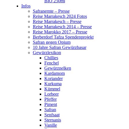
BIO 250ml
Infos
Safranernte – Presse
Reise Marrakesch 2024 Fotos
Reise Marrakesch – Presse
Reise Marrakesch 2014 – Presse
Reise Marokko 2017 – Presse
Berberdorf Tafza Spendenprojekt
Safran gegen Opium
10 Jahre Safran Gewürzbasar
Gewürzlexikon
Chillies
Fenchel
Gewürznelken
Kardamom
Koriander
Kurkuma
Kümmel
Lorbeer
Pfeffer
Piment
Safran
Senfsaat
Sternanis
Vanille