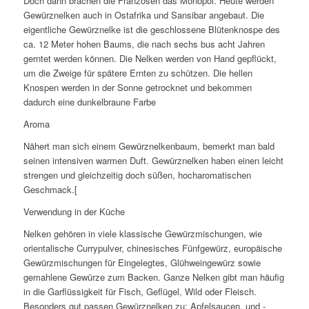
Doch dann brachen die Franzosen das Monopol. Heute werden
Gewürznelken auch in Ostafrika und Sansibar angebaut. Die
eigentliche Gewürznelke ist die geschlossene Blütenknospe des
ca. 12 Meter hohen Baums, die nach sechs bus acht Jahren
gerntet werden können. Die Nelken werden von Hand gepflückt,
um die Zweige für spätere Ernten zu schützen. Die hellen
Knospen werden in der Sonne getrocknet und bekommen
dadurch eine dunkelbraune Farbe
Aroma
Nähert man sich einem Gewürznelkenbaum, bemerkt man bald
seinen intensiven warmen Duft. Gewürznelken haben einen leicht
strengen und gleichzeitig doch süßen, hocharomatischen
Geschmack.[
Verwendung in der Küche
Nelken gehören in viele klassische Gewürzmischungen, wie
orientalische Currypulver, chinesisches Fünfgewürz, europäische
Gewürzmischungen für Eingelegtes, Glühweingewürz sowie
gemahlene Gewürze zum Backen. Ganze Nelken gibt man häufig
in die Garflüssigkeit für Fisch, Geflügel, Wild oder Fleisch.
Besonders gut passen Gewürznelken zu: Apfelsaucen, und -