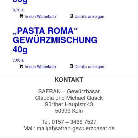
8,70
€
In den Warenkorb
Details anzeigen
„PASTA ROMA“
GEWÜRZMISCHUNG
40g
7,00
€
In den Warenkorb
Details anzeigen
KONTAKT
SAFRAN – Gewürzbasar
Claudia und Michael Quack
Sürther Hauptstr.43
50999 Köln
Tel. 0157 – 3466 7527
Mail: mail(at)safran-gewuerzbasar.de