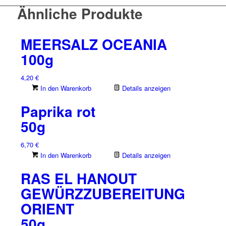
Ähnliche Produkte
MEERSALZ OCEANIA
100g
4,20
€
In den Warenkorb
Details anzeigen
Paprika rot
50g
6,70
€
In den Warenkorb
Details anzeigen
RAS EL HANOUT
GEWÜRZZUBEREITUNG
ORIENT
50g