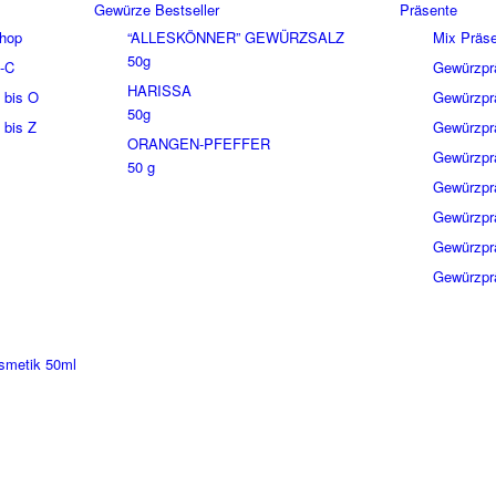
Gewürze Bestseller
Präsente
hop
“ALLESKÖNNER” GEWÜRZSALZ
Mix Präse
50g
-C
Gewürzprä
HARISSA
 bis O
Gewürzprä
50g
 bis Z
Gewürzprä
ORANGEN-PFEFFER
Gewürzprä
50 g
Gewürzprä
Gewürzprä
Gewürzpr
Gewürzprä
smetik 50ml