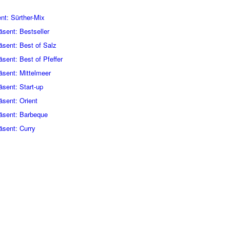
nt: Sürther-Mix
sent: Bestseller
sent: Best of Salz
sent: Best of Pfeffer
sent: Mittelmeer
sent: Start-up
sent: Orient
äsent: Barbeque
sent: Curry