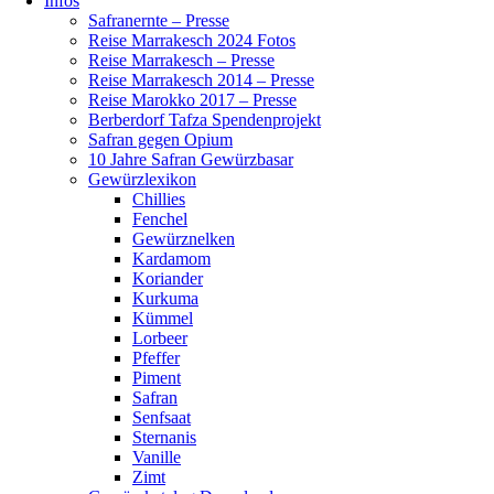
Infos
Safranernte – Presse
Reise Marrakesch 2024 Fotos
Reise Marrakesch – Presse
Reise Marrakesch 2014 – Presse
Reise Marokko 2017 – Presse
Berberdorf Tafza Spendenprojekt
Safran gegen Opium
10 Jahre Safran Gewürzbasar
Gewürzlexikon
Chillies
Fenchel
Gewürznelken
Kardamom
Koriander
Kurkuma
Kümmel
Lorbeer
Pfeffer
Piment
Safran
Senfsaat
Sternanis
Vanille
Zimt