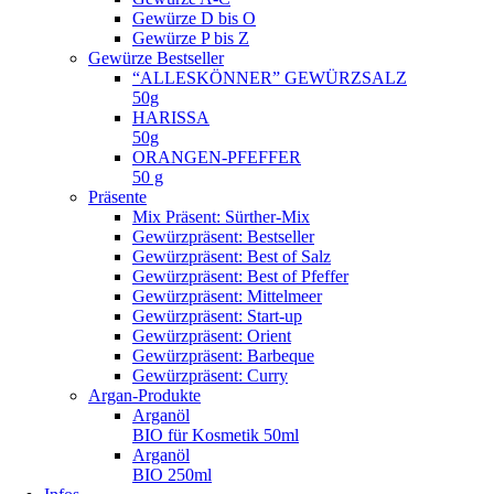
Gewürze D bis O
Gewürze P bis Z
Gewürze Bestseller
“ALLESKÖNNER” GEWÜRZSALZ
50g
HARISSA
50g
ORANGEN-PFEFFER
50 g
Präsente
Mix Präsent: Sürther-Mix
Gewürzpräsent: Bestseller
Gewürzpräsent: Best of Salz
Gewürzpräsent: Best of Pfeffer
Gewürzpräsent: Mittelmeer
Gewürzpräsent: Start-up
Gewürzpräsent: Orient
Gewürzpräsent: Barbeque
Gewürzpräsent: Curry
Argan-Produkte
Arganöl
BIO für Kosmetik 50ml
Arganöl
BIO 250ml