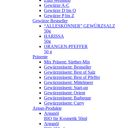
Zum Webshop
Gewürze A-C
Gewürze D bis O
Gewürze P bis Z
Gewürze Bestseller
“ALLESKÖNNER” GEWÜRZSALZ
50g
HARISSA
50g
ORANGEN-PFEFFER
50 g
Präsente
Mix Präsent: Sürther-Mix
Gewürzpräsent: Bestseller
Gewürzpräsent: Best of Salz
Gewürzpräsent: Best of Pfeffer
Gewürzpräsent: Mittelmeer
Gewürzpräsent: Start-up
Gewürzpräsent: Orient
Gewürzpräsent: Barbeque
Gewürzpräsent: Curry
Argan-Produkte
Arganöl
BIO für Kosmetik 50ml
Arganöl