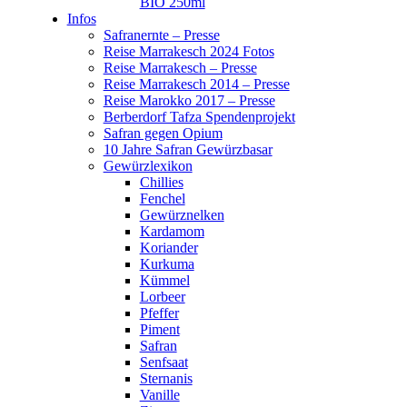
BIO 250ml
Infos
Safranernte – Presse
Reise Marrakesch 2024 Fotos
Reise Marrakesch – Presse
Reise Marrakesch 2014 – Presse
Reise Marokko 2017 – Presse
Berberdorf Tafza Spendenprojekt
Safran gegen Opium
10 Jahre Safran Gewürzbasar
Gewürzlexikon
Chillies
Fenchel
Gewürznelken
Kardamom
Koriander
Kurkuma
Kümmel
Lorbeer
Pfeffer
Piment
Safran
Senfsaat
Sternanis
Vanille