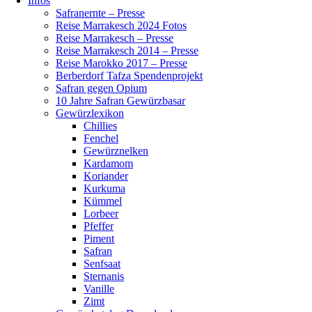
Infos
Safranernte – Presse
Reise Marrakesch 2024 Fotos
Reise Marrakesch – Presse
Reise Marrakesch 2014 – Presse
Reise Marokko 2017 – Presse
Berberdorf Tafza Spendenprojekt
Safran gegen Opium
10 Jahre Safran Gewürzbasar
Gewürzlexikon
Chillies
Fenchel
Gewürznelken
Kardamom
Koriander
Kurkuma
Kümmel
Lorbeer
Pfeffer
Piment
Safran
Senfsaat
Sternanis
Vanille
Zimt