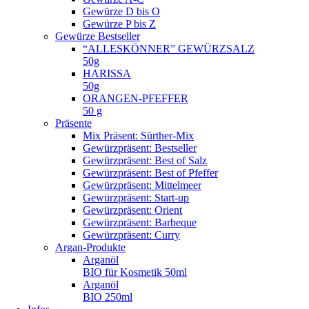
Gewürze D bis O
Gewürze P bis Z
Gewürze Bestseller
“ALLESKÖNNER” GEWÜRZSALZ
50g
HARISSA
50g
ORANGEN-PFEFFER
50 g
Präsente
Mix Präsent: Sürther-Mix
Gewürzpräsent: Bestseller
Gewürzpräsent: Best of Salz
Gewürzpräsent: Best of Pfeffer
Gewürzpräsent: Mittelmeer
Gewürzpräsent: Start-up
Gewürzpräsent: Orient
Gewürzpräsent: Barbeque
Gewürzpräsent: Curry
Argan-Produkte
Arganöl
BIO für Kosmetik 50ml
Arganöl
BIO 250ml