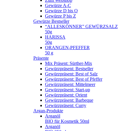
Zum Webshop
Gewürze A-C
Gewürze D bis O
Gewürze P bis Z
Gewürze Bestseller
“ALLESKÖNNER” GEWÜRZSALZ
50g
HARISSA
50g
ORANGEN-PFEFFER
50 g
Präsente
Mix Präsent: Sürther-Mix
Gewürzpräsent: Bestseller
Gewürzpräsent: Best of Salz
Gewürzpräsent: Best of Pfeffer
Gewürzpräsent: Mittelmeer
Gewürzpräsent: Start-up
Gewürzpräsent: Orient
Gewürzpräsent: Barbeque
Gewürzpräsent: Curry
Argan-Produkte
Arganöl
BIO für Kosmetik 50ml
Arganöl