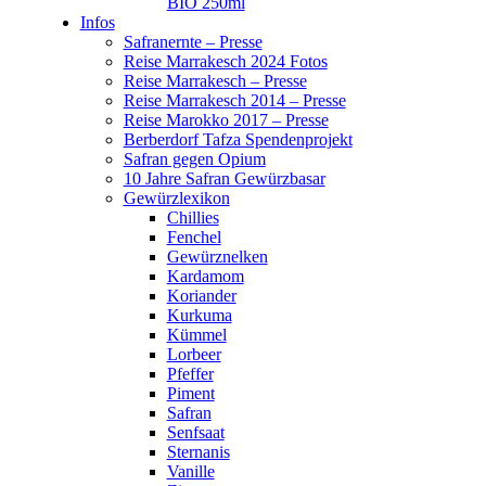
BIO 250ml
Infos
Safranernte – Presse
Reise Marrakesch 2024 Fotos
Reise Marrakesch – Presse
Reise Marrakesch 2014 – Presse
Reise Marokko 2017 – Presse
Berberdorf Tafza Spendenprojekt
Safran gegen Opium
10 Jahre Safran Gewürzbasar
Gewürzlexikon
Chillies
Fenchel
Gewürznelken
Kardamom
Koriander
Kurkuma
Kümmel
Lorbeer
Pfeffer
Piment
Safran
Senfsaat
Sternanis
Vanille