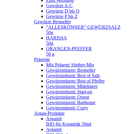
Zum Webshop
Gewürze A-C
Gewürze D bis O
Gewürze P bis Z
Gewürze Bestseller
“ALLESKÖNNER” GEWÜRZSALZ
50g
HARISSA
50g
ORANGEN-PFEFFER
50 g
Präsente
Mix Präsent: Sürther-Mix
Gewürzpräsent: Bestseller
Gewürzpräsent: Best of Salz
Gewürzpräsent: Best of Pfeffer
Gewürzpräsent: Mittelmeer
Gewürzpräsent: Start-up
Gewürzpräsent: Orient
Gewürzpräsent: Barbeque
Gewürzpräsent: Curry
Argan-Produkte
Arganöl
BIO für Kosmetik 50ml
Arganöl