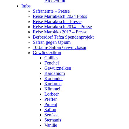
BIO 250ml
Infos
Safranernte – Presse
Reise Marrakesch 2024 Fotos
Reise Marrakesch – Presse
Reise Marrakesch 2014 – Presse
Reise Marokko 2017 – Presse
Berberdorf Tafza Spendenprojekt
Safran gegen Opium
10 Jahre Safran Gewürzbasar
Gewürzlexikon
Chillies
Fenchel
Gewürznelken
Kardamom
Koriander
Kurkuma
Kümmel
Lorbeer
Pfeffer
Piment
Safran
Senfsaat
Sternanis
Vanille